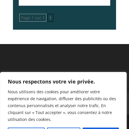
Page 1 sur 1
1
Nous respectons votre vie privée.
Nous utilisons des cookies pour améliorer votre
expérience de navigation, diffuser des publicités ou des
Mentions légales
contenus personnalisés et analyser notre trafic. En
Hébergé par “un-pas-en-avant.eu”
cliquant sur « Tout accepter », vous consentez à notre
utilisation des cookies.