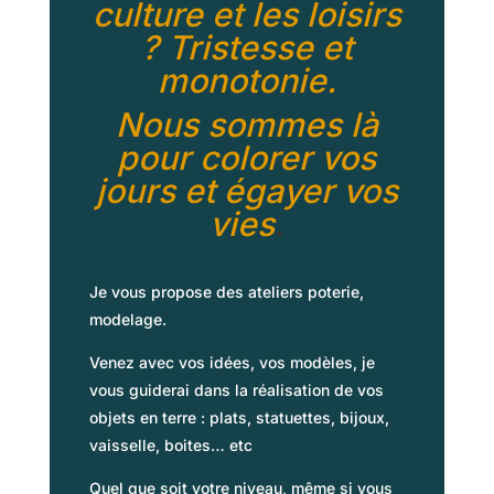
culture et les loisirs
? Tristesse et
monotonie.
Nous sommes là
pour colorer vos
jours et égayer vos
vies
.
Je vous propose des ateliers poterie,
modelage.
Venez avec vos idées, vos modèles, je
vous guiderai dans la réalisation
de vos
objets en terre : plats, statuettes, bijoux,
vaisselle, boites… etc
Quel que soit votre niveau, même si vous