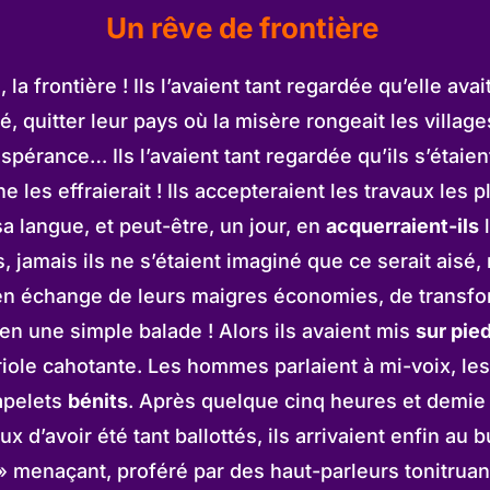
Un rêve de frontière
a frontière ! Ils l’avaient tant regardée qu’elle avai
té, quitter leur pays où la misère rongeait les villag
spérance… Ils l’avaient tant regardée qu’ils s’étaien
 ne les effraierait ! Ils accepteraient les travaux le
a langue, et peut-être, un jour, en
acquerraient-ils
l
rtes, jamais ils ne s’étaient imaginé que ce serait ai
 en échange de leurs maigres économies, de transfor
 une simple balade ! Alors ils avaient mis
sur pie
iole cahotante. Les hommes parlaient à mi-voix, l
apelets
bénits
. Après quelque cinq heures et demie 
d’avoir été tant ballottés, ils arrivaient enfin au 
 » menaçant, proféré par des haut-parleurs tonitruant