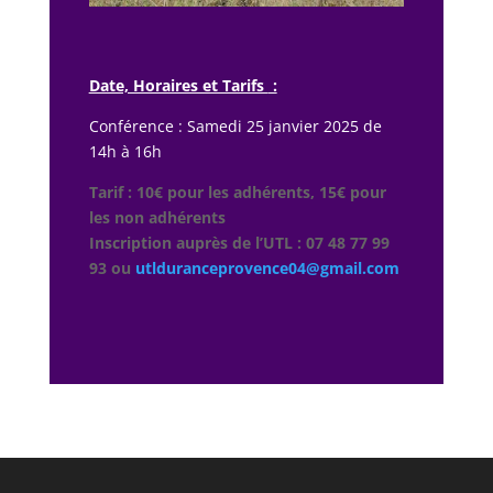
Date, Horaires et Tarifs
:
Conférence : Samedi 25 janvier 2025 de
14h à 16h
Tarif : 10€ pour les adhérents, 15€ pour
les non adhérents
Inscription auprès de l’UTL : 07 48 77 99
93 ou
utlduranceprovence04@gmail.com