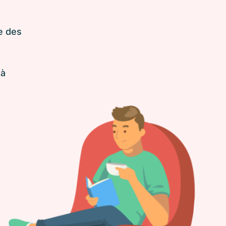
e des
 à