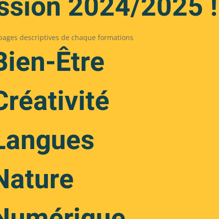
ession 2024/2025 !
s pages descriptives de chaque formations
Bien-Être
réativité
Langues
Nature
 Numérique